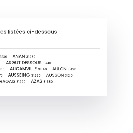
s listées ci-dessous :
ANAN
31230
31230
ARGUT DESSOUS
0
31440
AUCAMVILLE
AULON
800
31140
31420
AUSSEING
AUSSON
70
31260
31210
URAGAIS
AZAS
31290
31380