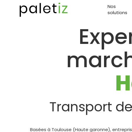
Nos
solutions
Expe
march
H
Transport de
Basées à Toulouse (Haute garonne), entreprise