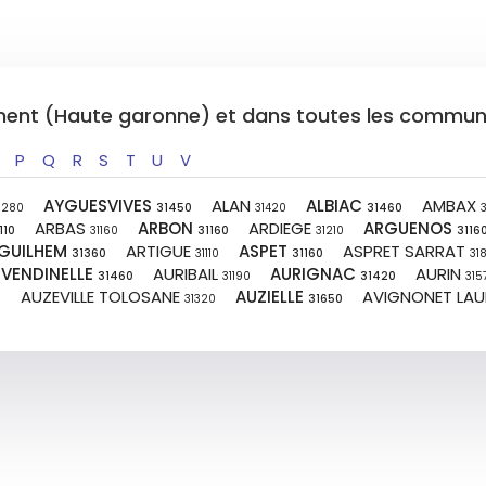
tement (Haute garonne) et dans toutes les commune
P
Q
R
S
T
U
V
AYGUESVIVES
ALAN
ALBIAC
AMBAX
1280
31450
31420
31460
ARBAS
ARBON
ARDIEGE
ARGUENOS
110
31160
31160
31210
3116
GUILHEM
ARTIGUE
ASPET
ASPRET SARRAT
31360
31110
31160
31
 VENDINELLE
AURIBAIL
AURIGNAC
AURIN
31460
31190
31420
315
AUZEVILLE TOLOSANE
AUZIELLE
AVIGNONET LA
0
31320
31650