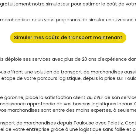
gratuitement notre simulateur pour estimer le coût de vot
de marchandise, nous vous proposons de simuler une livrais
Simuler mes coûts de transport maintenant
z déploie ses services avec plus de 20 ans d'expérience dans
vous offrant une solution de transport de marchandises aussi
e de votre parcours logistique, depuis la prise sur Toulous
e garonne, place la satisfaction client au c?ur de son servi
onnaissance approfondie de vos besoins logistiques locaux. 
ue vos marchandises sont entre des mains expertes, à seule
ransport de marchandises depuis Toulouse avec Paletiz. Con
 de votre entreprise grâce à une logistique sans faille et or