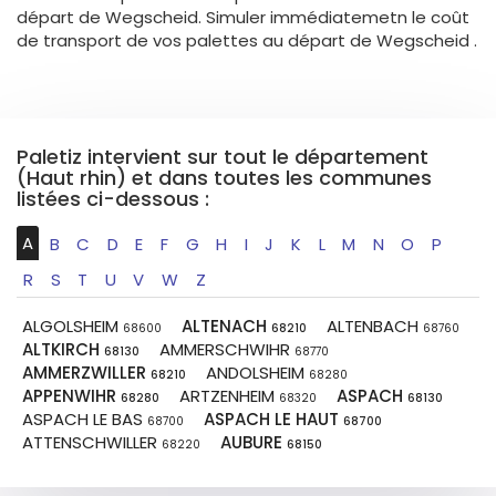
départ de Wegscheid. Simuler immédiatemetn le coût
de transport de vos palettes au départ de Wegscheid .
Paletiz intervient sur tout le département
(Haut rhin) et dans toutes les communes
listées ci-dessous :
A
B
C
D
E
F
G
H
I
J
K
L
M
N
O
P
R
S
T
U
V
W
Z
ALGOLSHEIM
ALTENACH
ALTENBACH
68600
68210
68760
ALTKIRCH
AMMERSCHWIHR
68130
68770
AMMERZWILLER
ANDOLSHEIM
68210
68280
APPENWIHR
ARTZENHEIM
ASPACH
68280
68320
68130
ASPACH LE BAS
ASPACH LE HAUT
68700
68700
ATTENSCHWILLER
AUBURE
68220
68150