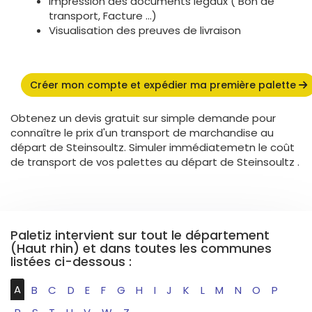
Impression des documents légaux ( Bon de
transport, Facture ...)
Visualisation des preuves de livraison
Créer mon compte et expédier ma première palette
Obtenez un devis gratuit sur simple demande pour
connaître le prix d'un transport de marchandise au
départ de Steinsoultz. Simuler immédiatemetn le coût
de transport de vos palettes au départ de Steinsoultz .
Paletiz intervient sur tout le département
(Haut rhin) et dans toutes les communes
listées ci-dessous :
A
B
C
D
E
F
G
H
I
J
K
L
M
N
O
P