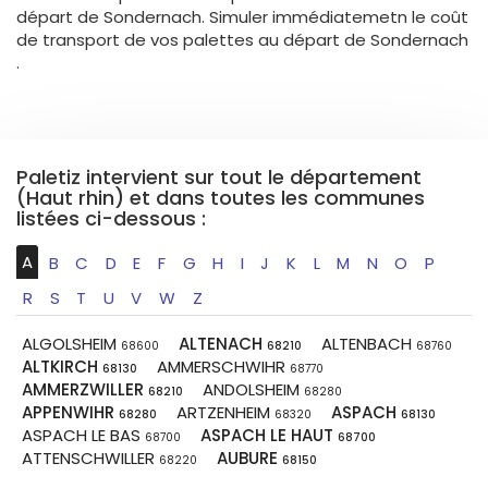
départ de Sondernach. Simuler immédiatemetn le coût
de transport de vos palettes au départ de Sondernach
.
Paletiz intervient sur tout le département
(Haut rhin) et dans toutes les communes
listées ci-dessous :
A
B
C
D
E
F
G
H
I
J
K
L
M
N
O
P
R
S
T
U
V
W
Z
ALGOLSHEIM
ALTENACH
ALTENBACH
68600
68210
68760
ALTKIRCH
AMMERSCHWIHR
68130
68770
AMMERZWILLER
ANDOLSHEIM
68210
68280
APPENWIHR
ARTZENHEIM
ASPACH
68280
68320
68130
ASPACH LE BAS
ASPACH LE HAUT
68700
68700
ATTENSCHWILLER
AUBURE
68220
68150