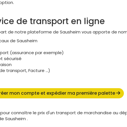
option.
ice de transport en ligne
épart de notre plateforme de Sausheim vous apporte de no
ocaux de Sausheim
nsport (assurance par exemple)
t sécurisé
raison
 transport, Facture ...)
réer mon compte et expédier ma première palette
pour connaître le prix d'un transport de marchandise au d
de Sausheim .