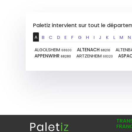
Paletiz intervient sur tout le départ
A
B
C
D
E
F
G
H
I
J
K
L
M
N
ALGOLSHEIM
ALTENACH
ALTEN
68600
68210
APPENWIHR
ARTZENHEIM
ASPA
68280
68320
TRANS
FRAN