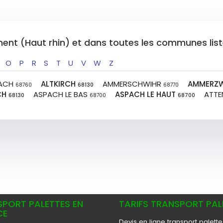
ement (Haut rhin) et dans toutes les communes lis
O
P
R
S
T
U
V
W
Z
BACH
ALTKIRCH
AMMERSCHWIHR
AMMERZW
68760
68130
68770
CH
ASPACH LE BAS
ASPACH LE HAUT
ATTE
68130
68700
68700
PORT PALETTES EN
TARIFS TRANSPORT PAL
CE
Devis en ligne transport palette