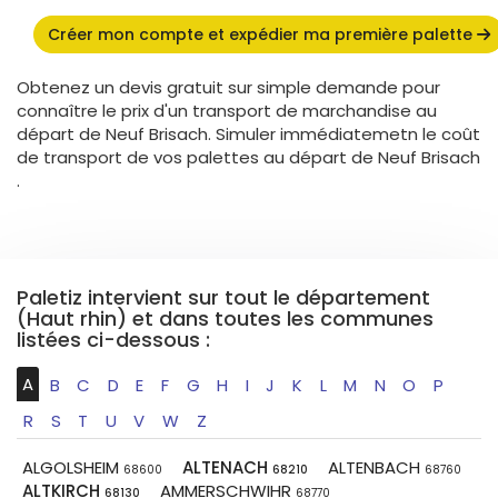
Créer mon compte et expédier ma première palette
Obtenez un devis gratuit sur simple demande pour
connaître le prix d'un transport de marchandise au
départ de Neuf Brisach. Simuler immédiatemetn le coût
de transport de vos palettes au départ de Neuf Brisach
.
Paletiz intervient sur tout le département
(Haut rhin) et dans toutes les communes
listées ci-dessous :
A
B
C
D
E
F
G
H
I
J
K
L
M
N
O
P
R
S
T
U
V
W
Z
ALGOLSHEIM
ALTENACH
ALTENBACH
68600
68210
68760
ALTKIRCH
AMMERSCHWIHR
68130
68770