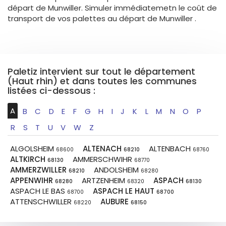
départ de Munwiller. Simuler immédiatemetn le coût de
transport de vos palettes au départ de Munwiller .
Paletiz intervient sur tout le département
(Haut rhin) et dans toutes les communes
listées ci-dessous :
A
B
C
D
E
F
G
H
I
J
K
L
M
N
O
P
R
S
T
U
V
W
Z
ALGOLSHEIM
ALTENACH
ALTENBACH
68600
68210
68760
ALTKIRCH
AMMERSCHWIHR
68130
68770
AMMERZWILLER
ANDOLSHEIM
68210
68280
APPENWIHR
ARTZENHEIM
ASPACH
68280
68320
68130
ASPACH LE BAS
ASPACH LE HAUT
68700
68700
ATTENSCHWILLER
AUBURE
68220
68150