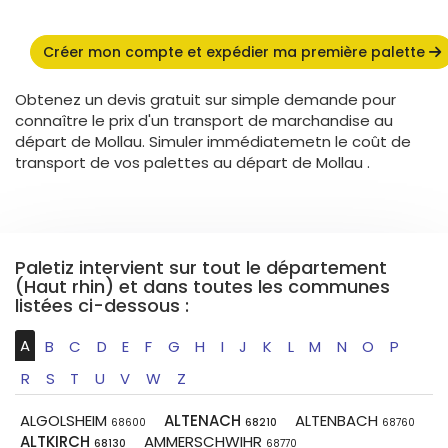
Créer mon compte et expédier ma première palette
Obtenez un devis gratuit sur simple demande pour
connaître le prix d'un transport de marchandise au
départ de Mollau. Simuler immédiatemetn le coût de
transport de vos palettes au départ de Mollau .
Paletiz intervient sur tout le département
(Haut rhin) et dans toutes les communes
listées ci-dessous :
A
B
C
D
E
F
G
H
I
J
K
L
M
N
O
P
R
S
T
U
V
W
Z
ALGOLSHEIM
ALTENACH
ALTENBACH
68600
68210
68760
ALTKIRCH
AMMERSCHWIHR
68130
68770