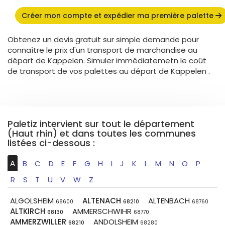
Créer mon compte et expédier ma première palette
Obtenez un devis gratuit sur simple demande pour
connaître le prix d'un transport de marchandise au
départ de Kappelen. Simuler immédiatemetn le coût
de transport de vos palettes au départ de Kappelen .
Paletiz intervient sur tout le département
(Haut rhin) et dans toutes les communes
listées ci-dessous :
A
B
C
D
E
F
G
H
I
J
K
L
M
N
O
P
R
S
T
U
V
W
Z
ALGOLSHEIM
ALTENACH
ALTENBACH
68600
68210
68760
ALTKIRCH
AMMERSCHWIHR
68130
68770
AMMERZWILLER
ANDOLSHEIM
68210
68280