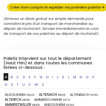
Créer mon compte et expédier ma première palette
Obtenez un devis gratuit sur simple demande pour
connaître le prix d'un transport de marchandise au
départ de Hochstatt. Simuler immédiatemetn le coût
de transport de vos palettes au départ de Hochstatt .
Paletiz intervient sur tout le département
(Haut rhin) et dans toutes les communes
listées ci-dessous :
A
B
C
D
E
F
G
H
I
J
K
L
M
N
O
P
R
S
T
U
V
W
Z
ALGOLSHEIM
ALTENACH
ALTENBACH
68600
68210
68760
ALTKIRCH
AMMERSCHWIHR
68130
68770
AMMERZWILLER
ANDOLSHEIM
68210
68280