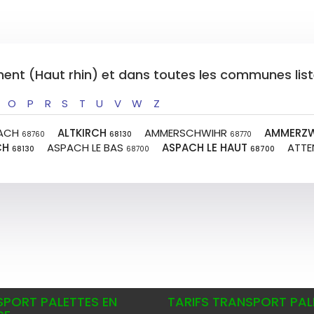
ement (Haut rhin) et dans toutes les communes lis
O
P
R
S
T
U
V
W
Z
BACH
ALTKIRCH
AMMERSCHWIHR
AMMERZW
68760
68130
68770
CH
ASPACH LE BAS
ASPACH LE HAUT
ATTE
68130
68700
68700
PORT PALETTES EN
TARIFS TRANSPORT PAL