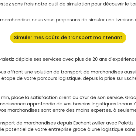
tez sans frais notre outil de simulation pour découvrir le t
de marchandise, nous vous proposons de simuler une livraiso
Simuler mes coûts de transport maintenant
Paletiz déploie ses services avec plus de 20 ans d'expérience
vous offrant une solution de transport de marchandises aussi
e de votre parcours logistique, depuis la prise sur Eschentz
rhin, place la satisfaction client au c?ur de son service. Gr
onnaissance approfondie de vos besoins logistiques locaux. 
ue vos marchandises sont entre des mains expertes, à seule
ansport de marchandises depuis Eschentzwiller avec Paletiz
 potentiel de votre entreprise grâce à une logistique sans fa