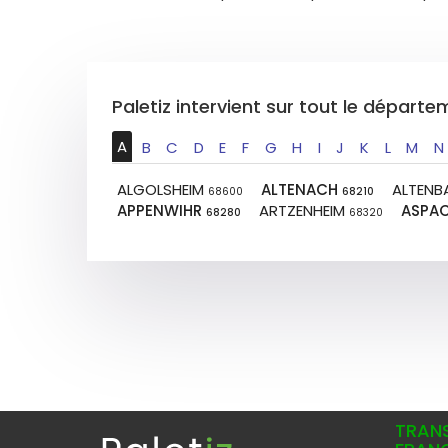
Paletiz intervient sur tout le départ
A
B
C
D
E
F
G
H
I
J
K
L
M
N
ALGOLSHEIM
ALTENACH
ALTEN
68600
68210
APPENWIHR
ARTZENHEIM
ASPA
68280
68320
TRANS