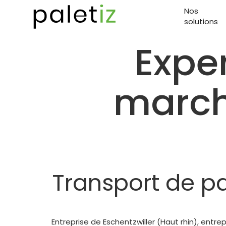
Nos
solutions
Expe
march
Transport de p
Entreprise de Eschentzwiller (Haut rhin), entr