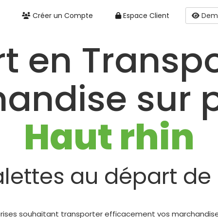
Créer un Compte
Espace Client
Dema
rt en Transpo
andise sur p
Haut rhin
alettes au départ de
eprises souhaitant transporter efficacement vos marchandises