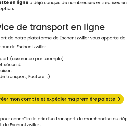
ette en ligne
a déjà conquis de nombreuses entreprises en 
option.
ice de transport en ligne
part de notre plateforme de Eschentzwiller vous apporte d
caux de Eschentzwiller
nsport (assurance par exemple)
t sécurisé
raison
 transport, Facture ...)
réer mon compte et expédier ma première palette
pour connaître le prix d'un transport de marchandise au dé
 de Eschentzwiller .