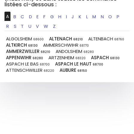
listées ci-dessous :
A
B
C
D
E
F
G
H
I
J
K
L
M
N
O
P
R
S
T
U
V
W
Z
ALGOLSHEIM
ALTENACH
ALTENBACH
68600
68210
68760
ALTKIRCH
AMMERSCHWIHR
68130
68770
AMMERZWILLER
ANDOLSHEIM
68210
68280
APPENWIHR
ARTZENHEIM
ASPACH
68280
68320
68130
ASPACH LE BAS
ASPACH LE HAUT
68700
68700
ATTENSCHWILLER
AUBURE
68220
68150